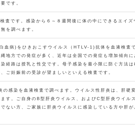
必要です。
の検査です。感染から６～８週間後に体の中にできるエイズ
有無を調べます。
胞白血病)をひきおこすウイルス（HTLV-1)抗体を血液検査
沖縄地方での発症が多く、近年は全国での発症も増加傾向に
感染経路は授乳と性交です。母子感染を最小限に防ぐ方法は
で、ご妊娠前の受診が望ましいといえる検査です。
肝炎の感染を血液検査で調べます。ウイルス性肝炎は、肝硬
ります。ご自身のB型肝炎ウイルス、およびC型肝炎ウイル
じでない方、ご家族に肝炎ウイルスに感染している方や肝が
方