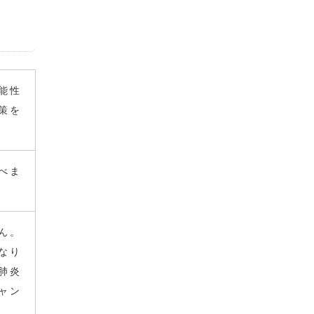
能性
策を
べま
ん。
なり
肺炎
ャン