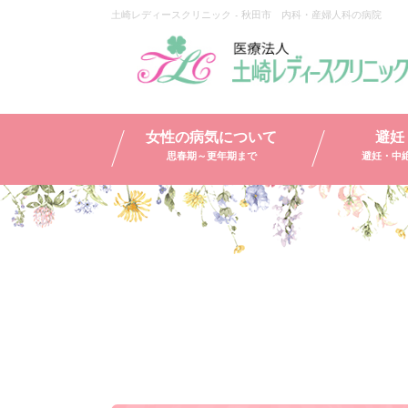
土崎レディースクリニック - 秋田市 内科・産婦人科の病院
女性の病気
について
避妊
思春期～更年期まで
避妊・中