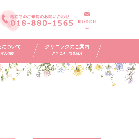
査
について
クリニックのご案内
・がん検診
アクセス・院長紹介
ス