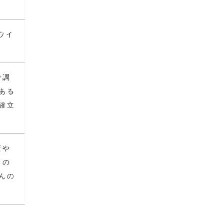
ウイ
で調
ある
確立
変や
スの
んの