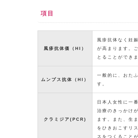
項目
風疹抗体なく妊
風疹抗体価（HI）
が高まります。
とることができ
一般的に、おた
ムンプス抗体（HI）
す。
日本人女性に一
治療のきっかけ
クラミジア(PCR)
ます。また、生
をひきおこすリ
スをつくること