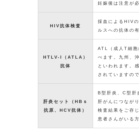
妊娠後は注意が
採血によるHIV
HIV抗体検査
ルスへの抗体の
ATL（成人T細
HTLV-I（ATLA）
べます。九州、
抗体
といわれます。
されていますの
B型肝炎、C型
肝炎セット（HBｓ
肝がんにつなが
抗原、HCV抗体）
検査結果をご存
患者さんがいる