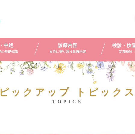
・中絶
診療内容
検診・検
絶の基礎知識
女性に寄り添う診療内容
定期検診
ピックアップ トピック
TOPICS