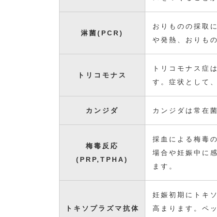
おりものの採取
淋菌(PCR)
や発熱、おりも
トリコモナス症
トリコモナス
す。症状として
カンジダ
カンジダは常在
採血による梅毒
梅毒反応
場合や妊娠中に
(PRP,TPHA)
ます。
妊娠初期にトキ
トキソプラズマ抗体
高まります。ペ