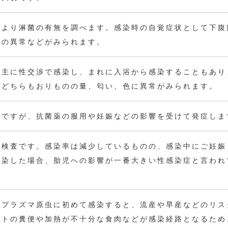
により淋菌の有無を調べます。感染時の自覚症状として下腹
のの異常などがみられます。
は主に性交渉で感染し、まれに入浴から感染することもあり
、どちらもおりものの量、匂い、色に異常がみられます。
菌ですが、抗菌薬の服用や妊娠などの影響を受けて発症しま
の検査です。感染率は減少しているものの、感染中にご妊娠
感染した場合、胎児への影響が一番大きい性感染症と言われ
ソプラズマ原虫に初めて感染すると、流産や早産などのリス
ットの糞便や加熱が不十分な食肉などが感染経路となるため