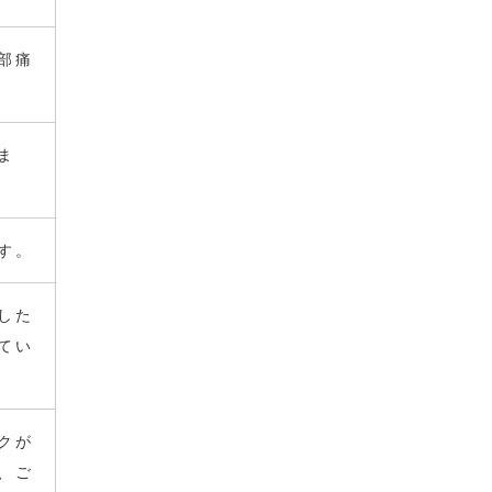
部痛
ま
す。
した
てい
クが
、ご